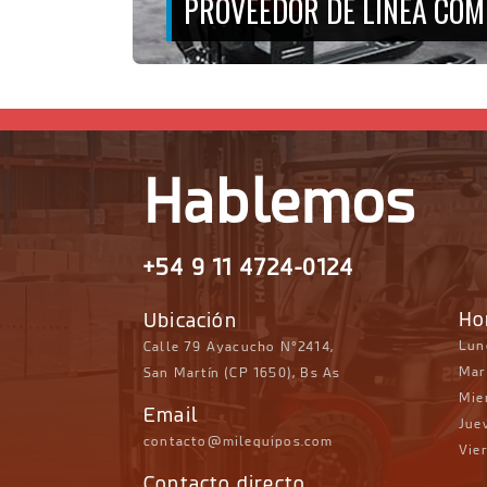
PROVEEDOR DE LÍNEA COM
Hablemos
+54 9 11 4724-0124
Ho
Ubicación
Lun
Calle 79 Ayacucho N°2414,
Mar
San Martín (CP 1650), Bs As
Mie
Email
Juev
contacto@milequipos.com
Vier
Contacto directo