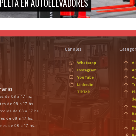
PLETA EN AUTOELEVADORES
Canales
Categor
Whatsapp
Al
Instagram
Ap
YouTube
A
Linkedin
Tr
rario
TikTok
Pl
es de 08 a 17 hs.
de
tes de 08 a 17 hs.
Ve
rcoles de 08 a 17 hs.
Ba
es de 08 a 17 hs.
c
nes de 08 a 17 hs.
Ra
Re