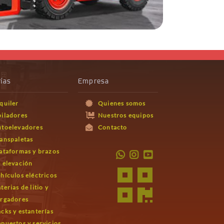
ías
Empresa
quiler
Quienes somos
iladores
Nuestros equipos
utoelevadores
Contacto
anspaletas
ataformas y brazos
 elevación
hículos eléctricos
terias de litio y
argadores
cks y estanterías
puestos y servicios