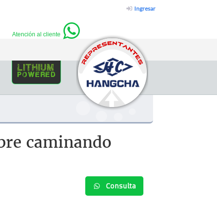
Ingresar
Atención al cliente
lithium
powered
mbre caminando
Consulta