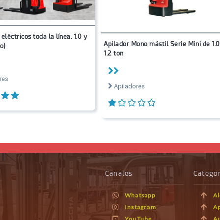
eléctricos toda la línea. 1.0 y
Apilador Mono mástil Serie Mini de 1.0
o)
1.2 ton
res
Apiladores
Canales
Categor
Whatsapp
Al
Instagram
Ap
YouTube
A