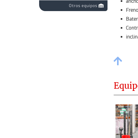
anch
Otros equipos
Freno
Bater
Contr
incli
Equip