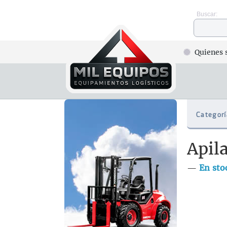
Buscar:
Quienes 
Categorí
Apil
—
En sto