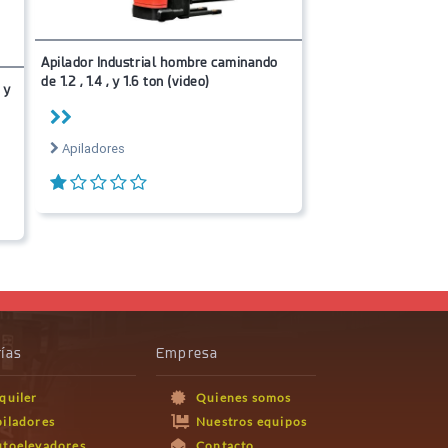
Apilador Industrial hombre caminando
de 1.2 , 1.4 , y 1.6 ton (video)
 y
Apiladores
ías
Empresa
quiler
Quienes somos
iladores
Nuestros equipos
utoelevadores
Contacto