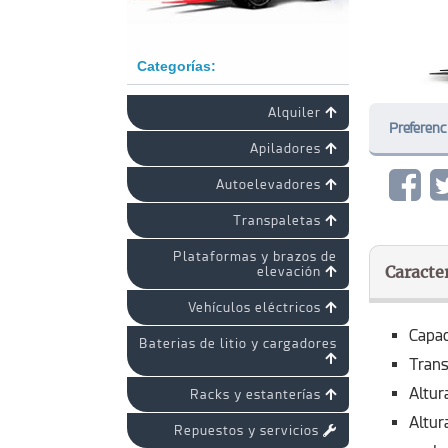
Categorías:
Alquiler
Preferenc
Apiladores
Autoelevadores
Transpaletas
Plataformas y brazos de
Caracter
elevación
Vehículos eléctricos
Capac
Baterias de litio y cargadores
Trans
Altu
Racks y estanterías
Altu
Repuestos y servicios