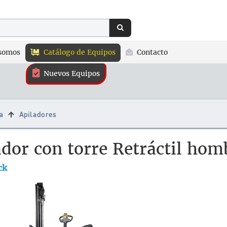
somos
Catálogo de Equipos
Contacto
Nuevos Equipos
a
Apiladores
ador con torre Retráctil ho
ck