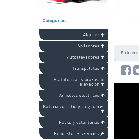
Categorías:
Alquiler
Apiladores
Preferenc
Autoelevadores
Transpaletas
Plataformas y brazos de
elevación
Vehículos eléctricos
Baterias de litio y cargadores
Racks y estanterías
Repuestos y servicios