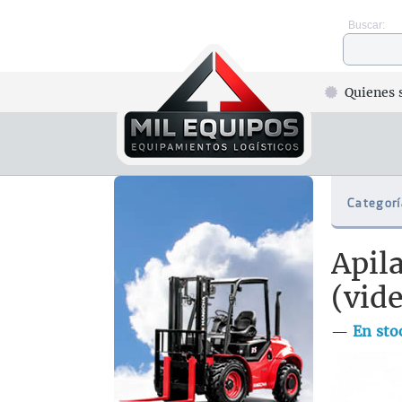
Buscar:
Quienes 
Categorí
Apil
(vid
—
En sto