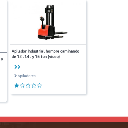
Apilador Industrial hombre caminando
de 1.2 , 1.4 , y 1.6 ton (video)
 y
Apiladores