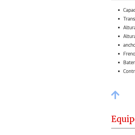
Capac
Trans
Altu
Altu
anch
Freno
Bater
Contr
Equip