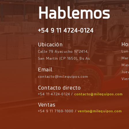
Hablemos
+54 9 11 4724-0124
Ho
Ubicación
Lun
Calle 79 Ayacucho N°2414,
Mar
San Martín (CP 1650), Bs As
Mie
Email
Juev
contacto@milequipos.com
Vier
Contacto directo
contacto@milequipos.com
+54 11 4724-0124
/
Ventas
ventas@milequipos.com
+54 9 11 7169-1000
/