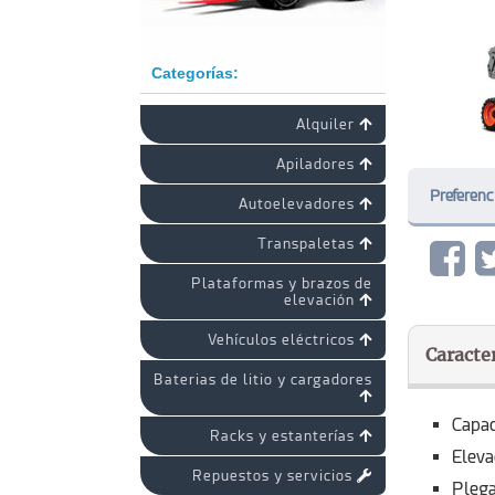
Categorías:
Alquiler
Apiladores
Preferenc
Autoelevadores
Transpaletas
Plataformas y brazos de
elevación
Vehículos eléctricos
Caracter
Baterias de litio y cargadores
Capac
Racks y estanterías
Eleva
Repuestos y servicios
Pleg