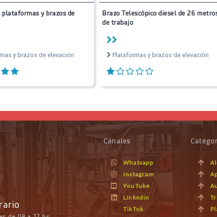
e plataformas y brazos de
Brazo Telescópico diesel de 26 metro
de trabajo
mas y brazos de elevación
Plataformas y brazos de elevación
Canales
Categor
Whatsapp
Al
Instagram
Ap
YouTube
A
Linkedin
Tr
rario
TikTok
Pl
es de 08 a 17 hs.