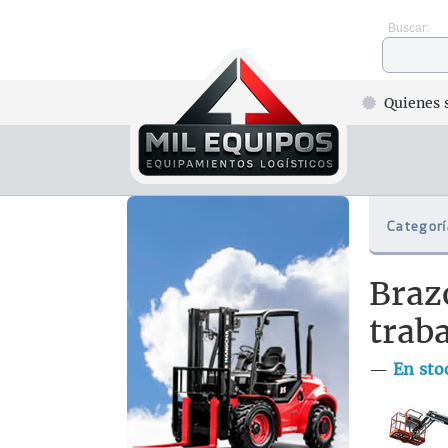
Buscar:
Quienes 
Categorí
Braz
trab
—
En sto