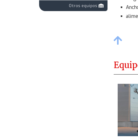
Otros equipos
Anch
alime
Equip